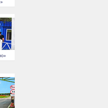
я»
но»