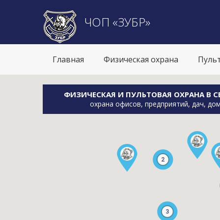
ЧОП «ЗУБР»
Главная
Физическая охрана
Пуль
ФИЗИЧЕСКАЯ И ПУЛЬТОВАЯ ОХРАНА В С
охрана офисов, предприятий, дач, дом
2
2
3
3