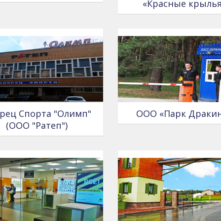
«Красные крыль
рец Спорта "Олимп"
ООО «Парк Драки
(ООО "Ратеп")