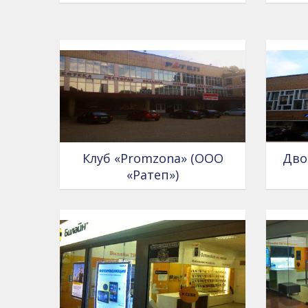
Клуб «Promzona» (ООО
Дво
«Ратеп»)